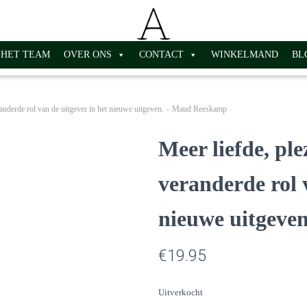
HET TEAM
OVER ONS
CONTACT
WINKELMAND
BL
eranderde rol van de uitgever in het nieuwe uitgeven. – Maud Reeskamp
Meer liefde, pl
veranderde rol 
nieuwe uitgeve
€
19.95
Uitverkocht