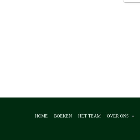
€31.95
HOME
BOEKEN
HET TEAM
OVER ONS