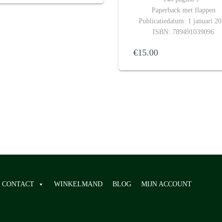
Paperback met flappen
Publicatiedatum: 1 januari 2
ISBN: 789491039096
€
15.00
CONTACT
WINKELMAND
BLOG
MIJN ACCOUNT