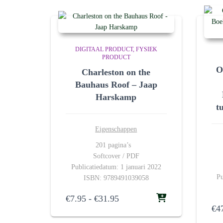
DIGITAAL PRODUCT
FYSIEK
PRODUCT
O
Charleston on the
Bauhaus Roof – Jaap
Harskamp
t
Eigenschappen
201 pagina’s
Softcover / PDF
Publicatiedatum: 1 januari 2022
Pu
ISBN: 9789491039058
Prijsklasse:
€
7.95
-
€
31.95
€7.95
€
4
tot