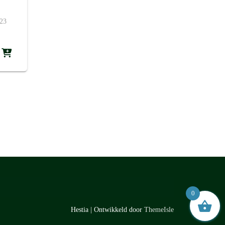
023
0
Hestia | Ontwikkeld door
ThemeIsle