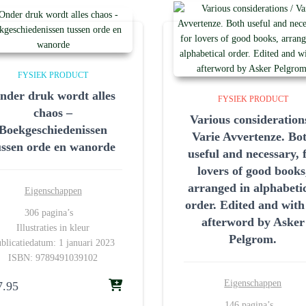
FYSIEK PRODUCT
nder druk wordt alles
FYSIEK PRODUCT
chaos –
Various considerations
Boekgeschiedenissen
Varie Avvertenze. Bo
ussen orde en wanorde
useful and necessary, 
lovers of good books
arranged in alphabeti
Eigenschappen
order. Edited and with
306 pagina’s
afterword by Asker
Illustraties in kleur
Pelgrom.
blicatiedatum: 1 januari 2023
ISBN: 9789491039102
Eigenschappen
7.95
146 pagina’s