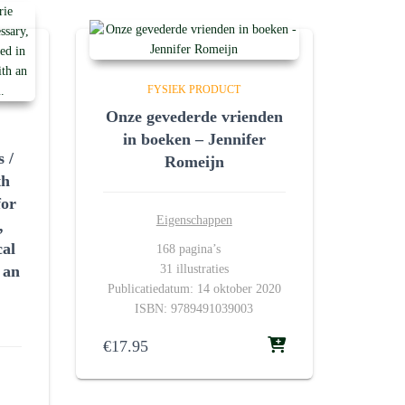
FYSIEK PRODUCT
Onze gevederde vrienden
in boeken – Jennifer
 /
Romeijn
th
for
Eigenschappen
,
cal
168 pagina’s
31 illustraties
 an
Publicatiedatum: 14 oktober 2020
ISBN: 9789491039003
€
17.95