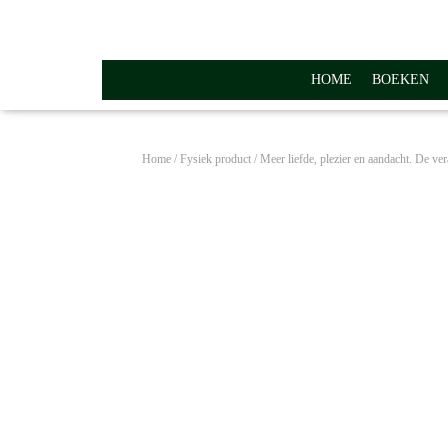
HOME
BOEKEN
Home
/
Fysiek product
/ Meer liefde, plezier en aandacht. De v