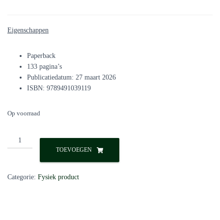
Eigenschappen
Paperback
133 pagina’s
Publicatiedatum: 27 maart 2026
ISBN: 9789491039119
Op voorraad
Lezen
is
TOEVOEGEN
voor
homo's
Categorie:
Fysiek product
-
Lotte
Willeboordse
aantal