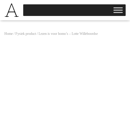
Home
/
Fysiek product
/ Lezen is voor homo’s – Lotte Willeboordse