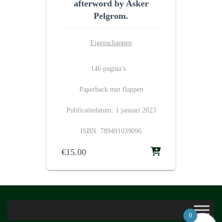
afterword by Asker
Pelgrom.
Eigenschappen
146 pagina’s
Paperback met flappen
Publicatiedatum: 1 januari 2023
ISBN: 789491039096
€
15.00
0