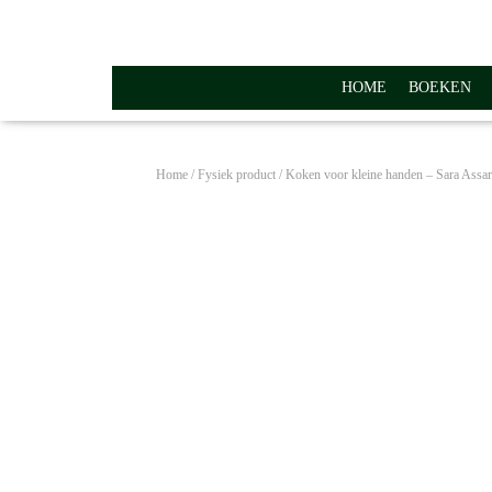
HOME
BOEKEN
Home
/
Fysiek product
/ Koken voor kleine handen – Sara Assar