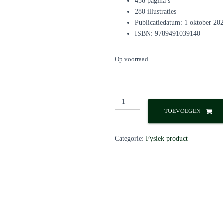
456 pagina’s
280 illustraties
Publicatiedatum: 1 oktober 20
ISBN: 9789491039140
Op voorraad
Koken
voor
TOEVOEGEN
kleine
handen
Categorie:
Fysiek product
–
Sara
Assarrar
aantal