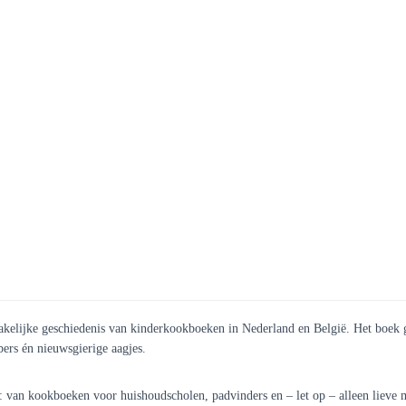
makelijke
geschiedenis van kinderkookboeken in Nederland en België. Het boek g
bers én nieuwsgierige aagjes.
van kookboeken voor huishoudscholen, padvinders en – let op – alleen lieve mei