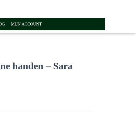
OG
MIJN ACCOUNT
ine handen – Sara